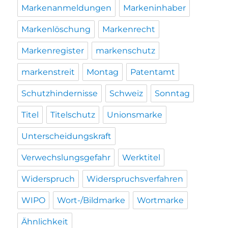
Markenanmeldungen
Markeninhaber
Markenlöschung
Markenrecht
Markenregister
markenschutz
markenstreit
Montag
Patentamt
Schutzhindernisse
Schweiz
Sonntag
Titel
Titelschutz
Unionsmarke
Unterscheidungskraft
Verwechslungsgefahr
Werktitel
Widerspruch
Widerspruchsverfahren
WIPO
Wort-/Bildmarke
Wortmarke
Ähnlichkeit