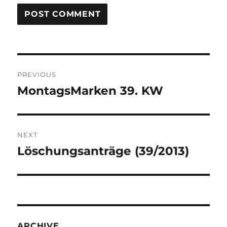
Post
PREVIOUS
navigation
MontagsMarken 39. KW
Previous
post:
NEXT
Löschungsanträge (39/2013)
Next
post:
ARCHIVE