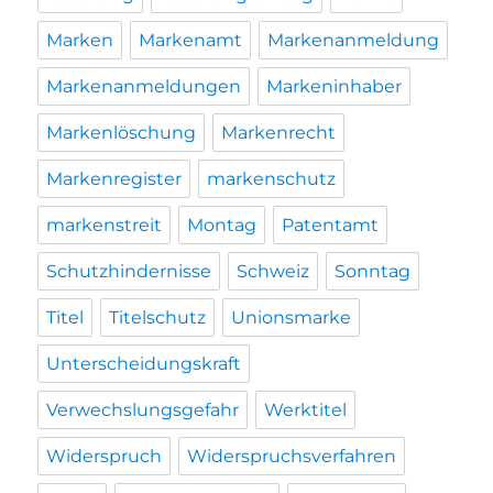
Marken
Markenamt
Markenanmeldung
Markenanmeldungen
Markeninhaber
Markenlöschung
Markenrecht
Markenregister
markenschutz
markenstreit
Montag
Patentamt
Schutzhindernisse
Schweiz
Sonntag
Titel
Titelschutz
Unionsmarke
Unterscheidungskraft
Verwechslungsgefahr
Werktitel
Widerspruch
Widerspruchsverfahren