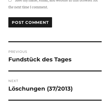
Save my name, email, and website in this browser for
the next time I comment.
Post
PREVIOUS
navigation
Fundstück des Tages
Previous
post:
NEXT
Löschungen (37/2013)
Next
post: