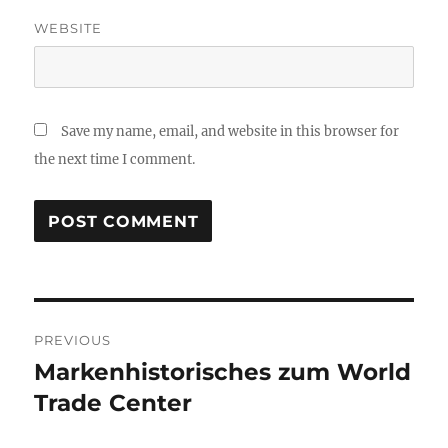
WEBSITE
Save my name, email, and website in this browser for
the next time I comment.
Post
PREVIOUS
navigation
Markenhistorisches zum World
Previous
post:
Trade Center