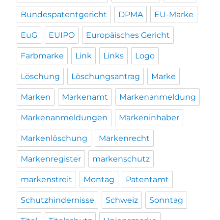
Bundespatentgericht
DPMA
EU-Marke
EuG
EUIPO
Europäisches Gericht
Farbmarke
Link
Links
Logo
Löschung
Löschungsantrag
Marke
Marken
Markenamt
Markenanmeldung
Markenanmeldungen
Markeninhaber
Markenlöschung
Markenrecht
Markenregister
markenschutz
markenstreit
Montag
Patentamt
Schutzhindernisse
Schweiz
Sonntag