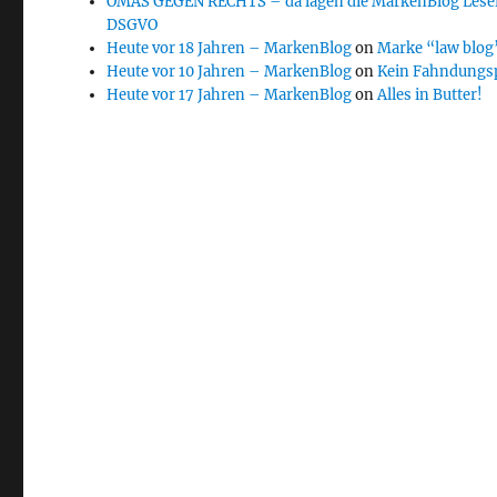
OMAS GEGEN RECHTS – da lagen die MarkenBlog Leser
DSGVO
Heute vor 18 Jahren – MarkenBlog
on
Marke “law blog”
Heute vor 10 Jahren – MarkenBlog
on
Kein Fahndungs
Heute vor 17 Jahren – MarkenBlog
on
Alles in Butter!