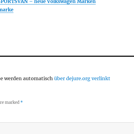
PORTSVAN – neue Volkswagen Marken
marke
te werden automatisch
über dejure.org verlinkt
 are marked
*