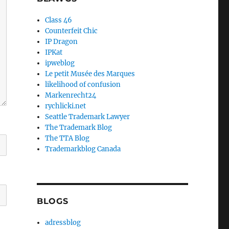
Class 46
Counterfeit Chic
IP Dragon
IPKat
ipweblog
Le petit Musée des Marques
likelihood of confusion
Markenrecht24
rychlicki.net
Seattle Trademark Lawyer
The Trademark Blog
The TTA Blog
Trademarkblog Canada
BLOGS
adressblog