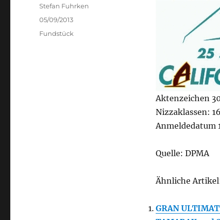
Author
Stefan Fuhrken
Posted
05/09/2013
on
Categories
Fundstück
Aktenzeichen 3
Nizzaklassen: 16
Anmeldedatum 1
Quelle: DPMA
Ähnliche Artikel
GRAN ULTIMAT