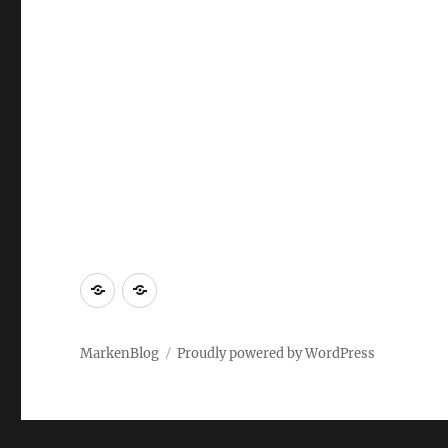
Markenrecherche
Gastbeiträge
MarkenBlog
Proudly powered by WordPress