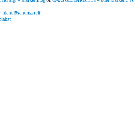
 richtig! – MarkenBlog
on
OMAS GEGEN RECHTS – oder MarkenG vs
 nicht löschungsreif
plakat