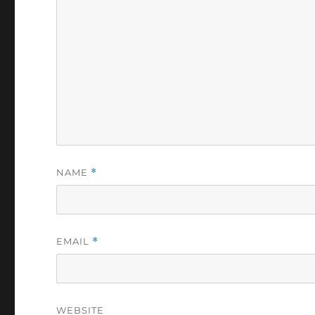
NAME
*
EMAIL
*
WEBSITE