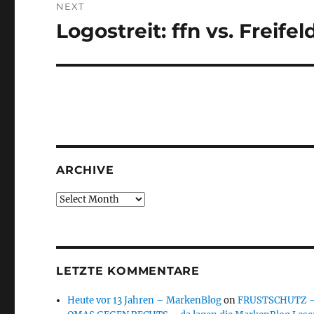
NEXT
Logostreit: ffn vs. Freifel
Next
post:
ARCHIVE
Archive
LETZTE KOMMENTARE
Heute vor 13 Jahren – MarkenBlog
on
FRUSTSCHUTZ – d