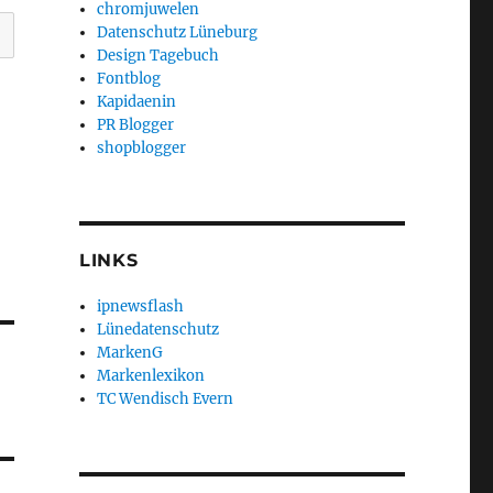
chromjuwelen
Datenschutz Lüneburg
Design Tagebuch
Fontblog
Kapidaenin
PR Blogger
shopblogger
LINKS
ipnewsflash
Lünedatenschutz
MarkenG
Markenlexikon
TC Wendisch Evern