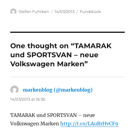
Author
Posted
Categories
Stefan Fuhrken
14/03/2013
Fundstück
on
One thought on “TAMARAK
und SPORTSVAN – neue
Volkswagen Marken”
markenblog (@markenblog)
says:
14/03/2013 at 16:36
TAMARAK und SPORTSVAN – neue
Volkswagen Marken
http://t.co/LAuRrHvCF9