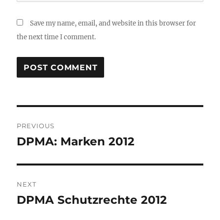
Save my name, email, and website in this browser for
the next time I comment.
Post
PREVIOUS
navigation
DPMA: Marken 2012
Previous
post:
NEXT
DPMA Schutzrechte 2012
Next
post: