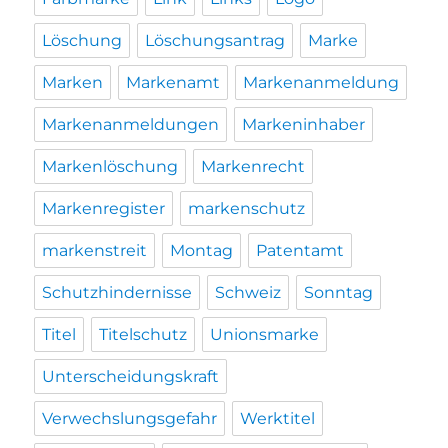
Löschung
Löschungsantrag
Marke
Marken
Markenamt
Markenanmeldung
Markenanmeldungen
Markeninhaber
Markenlöschung
Markenrecht
Markenregister
markenschutz
markenstreit
Montag
Patentamt
Schutzhindernisse
Schweiz
Sonntag
Titel
Titelschutz
Unionsmarke
Unterscheidungskraft
Verwechslungsgefahr
Werktitel