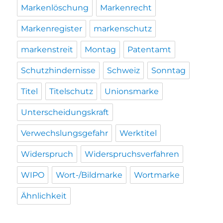
Markenlöschung
Markenrecht
Markenregister
markenschutz
markenstreit
Montag
Patentamt
Schutzhindernisse
Schweiz
Sonntag
Titel
Titelschutz
Unionsmarke
Unterscheidungskraft
Verwechslungsgefahr
Werktitel
Widerspruch
Widerspruchsverfahren
WIPO
Wort-/Bildmarke
Wortmarke
Ähnlichkeit