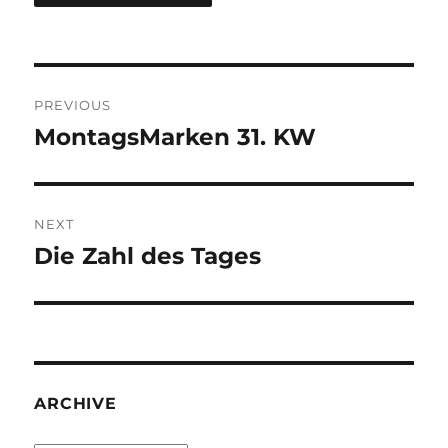
Post
PREVIOUS
navigation
MontagsMarken 31. KW
Previous
post:
NEXT
Die Zahl des Tages
Next
post:
ARCHIVE