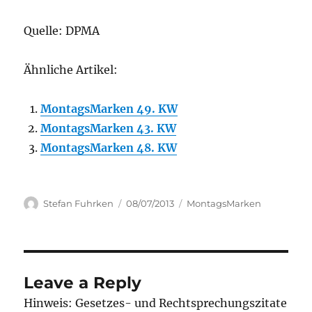
Quelle: DPMA
Ähnliche Artikel:
MontagsMarken 49. KW
MontagsMarken 43. KW
MontagsMarken 48. KW
Author
Posted
Categories
Stefan Fuhrken
08/07/2013
MontagsMarken
on
Leave a Reply
Hinweis: Gesetzes- und Rechtsprechungszitate