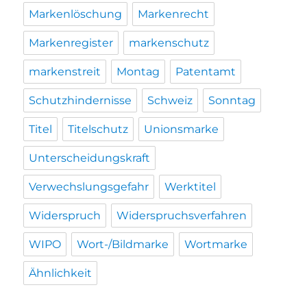
Markenlöschung
Markenrecht
Markenregister
markenschutz
markenstreit
Montag
Patentamt
Schutzhindernisse
Schweiz
Sonntag
Titel
Titelschutz
Unionsmarke
Unterscheidungskraft
Verwechslungsgefahr
Werktitel
Widerspruch
Widerspruchsverfahren
WIPO
Wort-/Bildmarke
Wortmarke
Ähnlichkeit