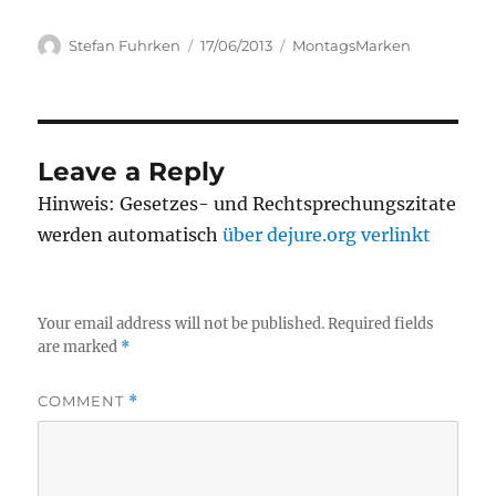
Author
Posted
Categories
Stefan Fuhrken
17/06/2013
MontagsMarken
on
Leave a Reply
Hinweis: Gesetzes- und Rechtsprechungszitate
werden automatisch
über dejure.org verlinkt
Your email address will not be published.
Required fields
are marked
*
COMMENT
*