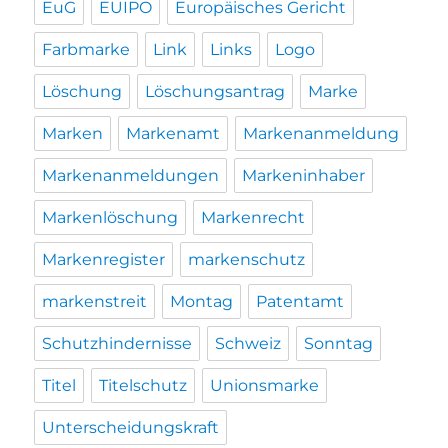
EuG
EUIPO
Europäisches Gericht
Farbmarke
Link
Links
Logo
Löschung
Löschungsantrag
Marke
Marken
Markenamt
Markenanmeldung
Markenanmeldungen
Markeninhaber
Markenlöschung
Markenrecht
Markenregister
markenschutz
markenstreit
Montag
Patentamt
Schutzhindernisse
Schweiz
Sonntag
Titel
Titelschutz
Unionsmarke
Unterscheidungskraft