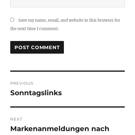
Save my name, email, and website in this browser for
the next time I comment.
Post
PREVIOUS
navigation
Sonntagslinks
Previous
post:
NEXT
Markenanmeldungen nach
Next