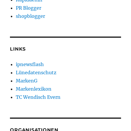
PR Blogger
shopblogger
LINKS
ipnewsflash
Lünedatenschutz
MarkenG
Markenlexikon
TC Wendisch Evern
ORGANISATIONEN