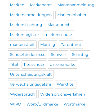
Marken
Markenamt
Markenanmeldung
Markenanmeldungen
Markeninhaber
Markenlöschung
Markenrecht
Markenregister
markenschutz
markenstreit
Montag
Patentamt
Schutzhindernisse
Schweiz
Sonntag
Titel
Titelschutz
Unionsmarke
Unterscheidungskraft
Verwechslungsgefahr
Werktitel
Widerspruch
Widerspruchsverfahren
WIPO
Wort-/Bildmarke
Wortmarke