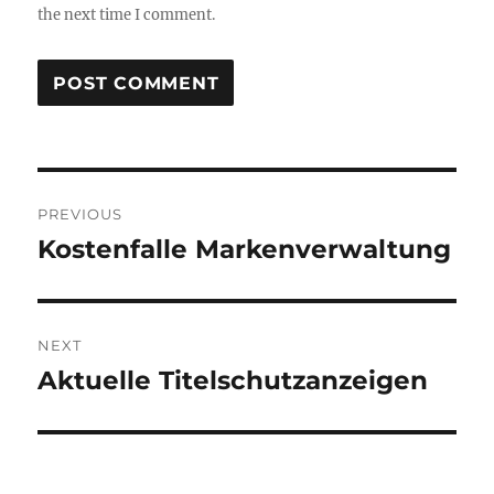
the next time I comment.
Post
PREVIOUS
navigation
Kostenfalle Markenverwaltung
Previous
post:
NEXT
Aktuelle Titelschutzanzeigen
Next
post: