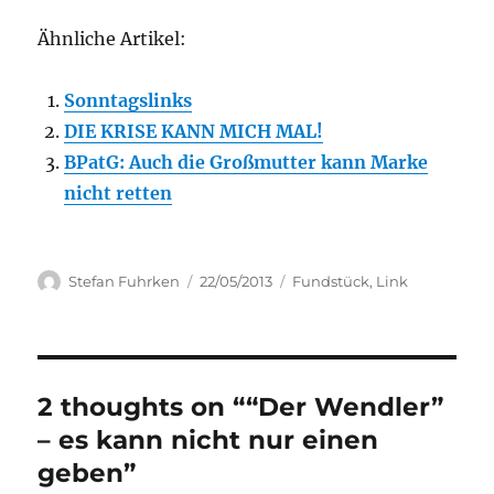
Ähnliche Artikel:
Sonntagslinks
DIE KRISE KANN MICH MAL!
BPatG: Auch die Großmutter kann Marke
nicht retten
Author
Posted
Categories
Stefan Fuhrken
22/05/2013
Fundstück
,
Link
on
2 thoughts on ““Der Wendler”
– es kann nicht nur einen
geben”