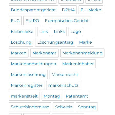
Bundespatentgericht
DPMA
EU-Marke
EuG
EUIPO
Europäisches Gericht
Farbmarke
Link
Links
Logo
Löschung
Löschungsantrag
Marke
Marken
Markenamt
Markenanmeldung
Markenanmeldungen
Markeninhaber
Markenlöschung
Markenrecht
Markenregister
markenschutz
markenstreit
Montag
Patentamt
Schutzhindernisse
Schweiz
Sonntag