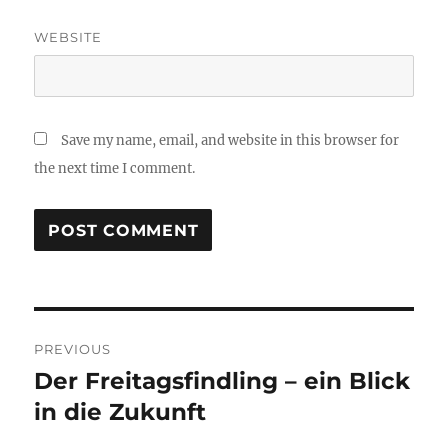
WEBSITE
Save my name, email, and website in this browser for
the next time I comment.
Post
PREVIOUS
navigation
Der Freitagsfindling – ein Blick
Previous
post:
in die Zukunft