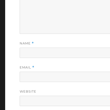
NAME
*
EMAIL
*
WEBSITE