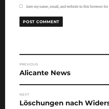
Save my name, email, and website in this browser for
Post
PREVIOUS
navigation
Alicante News
Previous
post:
NEXT
Löschungen nach Widersp
Next
post: