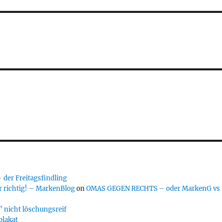
er Freitagsfindling
 richtig! – MarkenBlog
on
OMAS GEGEN RECHTS – oder MarkenG vs
 nicht löschungsreif
plakat