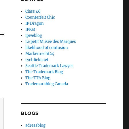
Class 46
Counterfeit Chic
IP Dragon
IPKat
ipweblog
Le petit Musée des Marques
likelihood of confusion
Markenrecht24
rychlicki.net
Seattle Trademark Lawyer
The Trademark Blog
The TTA Blog
Trademarkblog Canada
BLOGS
adressblog