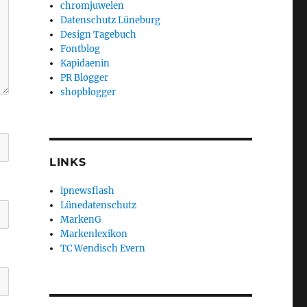
chromjuwelen
Datenschutz Lüneburg
Design Tagebuch
Fontblog
Kapidaenin
PR Blogger
shopblogger
LINKS
ipnewsflash
Lünedatenschutz
MarkenG
Markenlexikon
TC Wendisch Evern