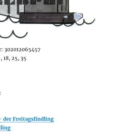
: 302012065457
, 18, 25, 35
:
der Freitagsfindling
dling