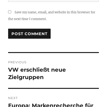
Save my name, email, and website in this browser for
the next time I comment.
Post
PREVIOUS
navigation
VW erschließt neue
Previous
post:
Zielgruppen
NEXT
Europa: Markenrecherche für
Next