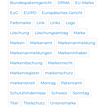
Bundespatentgericht
DPMA
EU-Marke
EuG
EUIPO
Europäisches Gericht
Farbmarke
Link
Links
Logo
Löschung
Löschungsantrag
Marke
Marken
Markenamt
Markenanmeldung
Markenanmeldungen
Markeninhaber
Markenlöschung
Markenrecht
Markenregister
markenschutz
markenstreit
Montag
Patentamt
Schutzhindernisse
Schweiz
Sonntag
Titel
Titelschutz
Unionsmarke