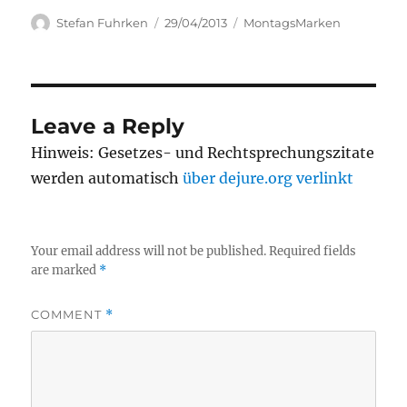
Author
Posted
Categories
Stefan Fuhrken
29/04/2013
MontagsMarken
on
Leave a Reply
Hinweis: Gesetzes- und Rechtsprechungszitate
werden automatisch
über dejure.org verlinkt
Your email address will not be published.
Required fields
are marked
*
COMMENT
*