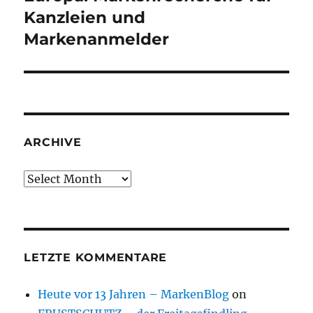
post:
Kanzleien und
Markenanmelder
ARCHIVE
Archive
LETZTE KOMMENTARE
Heute vor 13 Jahren – MarkenBlog
on