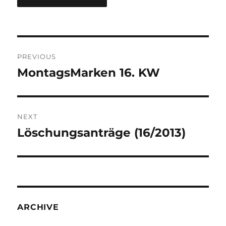
Post
PREVIOUS
navigation
MontagsMarken 16. KW
Previous
post:
NEXT
Löschungsanträge (16/2013)
Next
post:
ARCHIVE