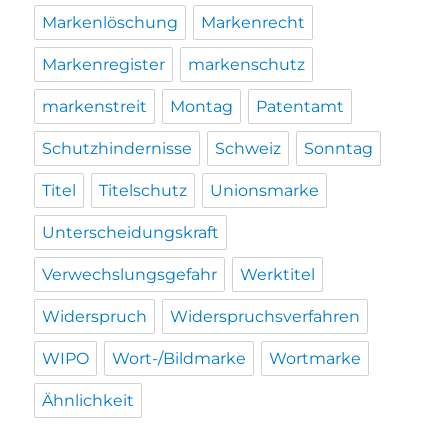
Markenlöschung
Markenrecht
Markenregister
markenschutz
markenstreit
Montag
Patentamt
Schutzhindernisse
Schweiz
Sonntag
Titel
Titelschutz
Unionsmarke
Unterscheidungskraft
Verwechslungsgefahr
Werktitel
Widerspruch
Widerspruchsverfahren
WIPO
Wort-/Bildmarke
Wortmarke
Ähnlichkeit