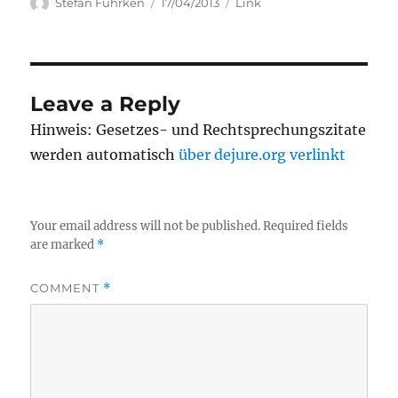
Author
Posted
Categories
Stefan Fuhrken
17/04/2013
Link
on
Leave a Reply
Hinweis: Gesetzes- und Rechtsprechungszitate
werden automatisch
über dejure.org verlinkt
Your email address will not be published.
Required fields
are marked
*
COMMENT
*