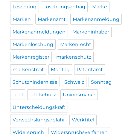
Löschung
Löschungsantrag
Marke
Marken
Markenamt
Markenanmeldung
Markenanmeldungen
Markeninhaber
Markenlöschung
Markenrecht
Markenregister
markenschutz
markenstreit
Montag
Patentamt
Schutzhindernisse
Schweiz
Sonntag
Titel
Titelschutz
Unionsmarke
Unterscheidungskraft
Verwechslungsgefahr
Werktitel
Widerspruch
Widerspruchsverfahren