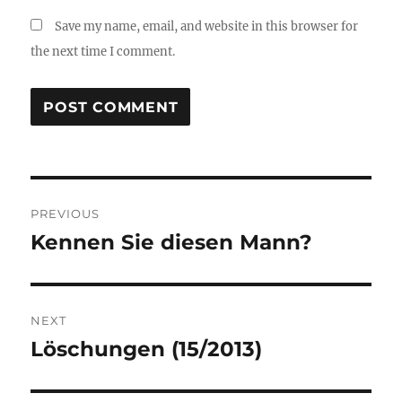
Save my name, email, and website in this browser for
the next time I comment.
Post
PREVIOUS
navigation
Kennen Sie diesen Mann?
Previous
post:
NEXT
Löschungen (15/2013)
Next
post: