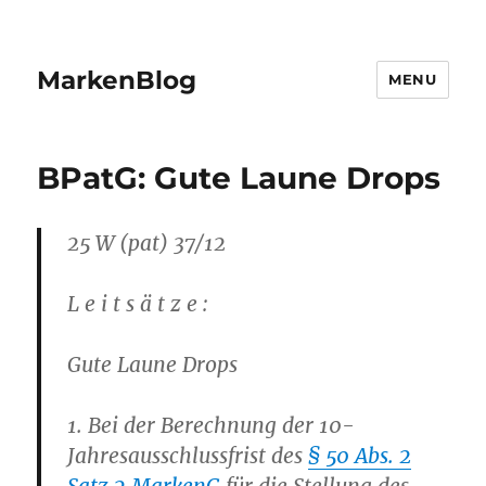
MarkenBlog
MENU
BPatG: Gute Laune Drops
25 W (pat) 37/12
L e i t s ä t z e :
Gute Laune Drops
1. Bei der Berechnung der 10-
Jahresausschlussfrist des
§ 50 Abs. 2