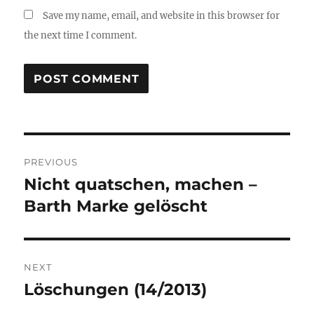
Save my name, email, and website in this browser for
the next time I comment.
Post
PREVIOUS
navigation
Nicht quatschen, machen –
Previous
post:
Barth Marke gelöscht
NEXT
Löschungen (14/2013)
Next
post: