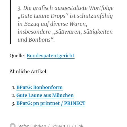
3. Die grafisch ausgestaltete Wortfolge
„Gute Laune Drops“ ist schutzunfähig
in Bezug auf diverse Waren,
insbesondere „Süßwaren, Süßigkeiten
und Bonbons“.
Quelle:
Bundespatentgericht
Ähnliche Artikel:
BPatG: Bonbonform
Gute Laune aus München
BPatG: pn printnet / PRINECT
Author
Posted
Categories
Stefan Fuhrken
12/04/2013
Link