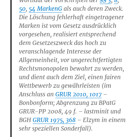
Wortlaut der Vorschriften der
§§ 3
,
8
,
50
,
54 MarkenG
als auch deren Zweck.
Die Löschung fehlerhaft eingetragener
Marken ist vom Gesetz ausdrücklich
vorgesehen, realisiert entsprechend
dem Gesetzeszweck das hoch zu
veranschlagende Interesse der
Allgemeinheit, vor ungerechtfertigten
Rechtsmonopolen bewahrt zu werden,
und dient auch dem Ziel, einen fairen
Wettbewerb zu gewährleisten (im
Anschluss an
GRUR 2010, 1017
–
Bonbonform; Abgrenzung zu BPatG
GRUR-PP 2008, 49 f. – lastminit und
BGH
GRUR 1975, 368
– Elzym in einem
sehr speziellen Sonderfall).