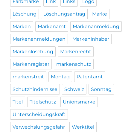
Farbmarke
Link
Links
Logo
Löschung
Löschungsantrag
Marke
Marken
Markenamt
Markenanmeldung
Markenanmeldungen
Markeninhaber
Markenlöschung
Markenrecht
Markenregister
markenschutz
markenstreit
Montag
Patentamt
Schutzhindernisse
Schweiz
Sonntag
Titel
Titelschutz
Unionsmarke
Unterscheidungskraft
Verwechslungsgefahr
Werktitel