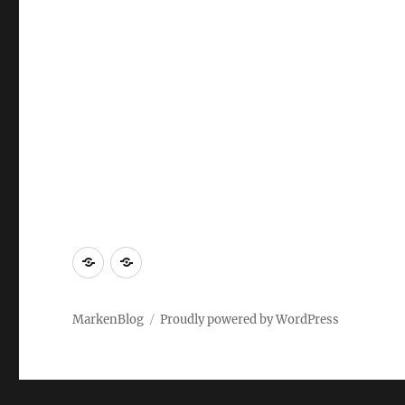
Markenrecherche
Gastbeiträge
MarkenBlog
Proudly powered by WordPress