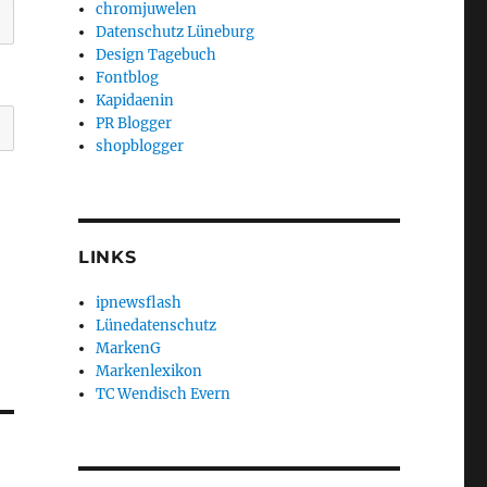
chromjuwelen
Datenschutz Lüneburg
Design Tagebuch
Fontblog
Kapidaenin
PR Blogger
shopblogger
LINKS
ipnewsflash
Lünedatenschutz
MarkenG
Markenlexikon
TC Wendisch Evern