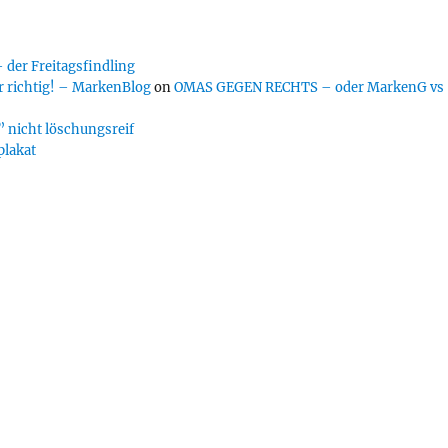
er Freitagsfindling
 richtig! – MarkenBlog
on
OMAS GEGEN RECHTS – oder MarkenG vs
 nicht löschungsreif
plakat