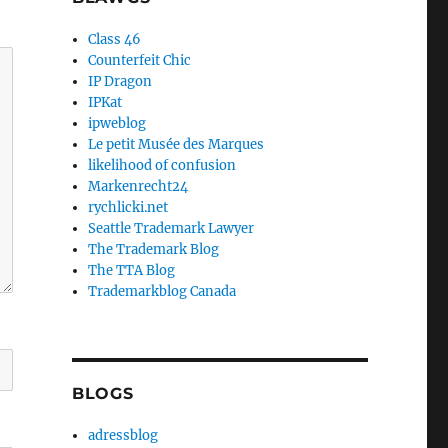
Class 46
Counterfeit Chic
IP Dragon
IPKat
ipweblog
Le petit Musée des Marques
likelihood of confusion
Markenrecht24
rychlicki.net
Seattle Trademark Lawyer
The Trademark Blog
The TTA Blog
Trademarkblog Canada
BLOGS
adressblog