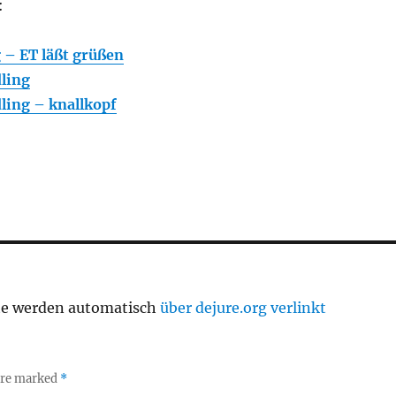
:
g – ET läßt grüßen
dling
dling – knallkopf
te werden automatisch
über dejure.org verlinkt
 are marked
*