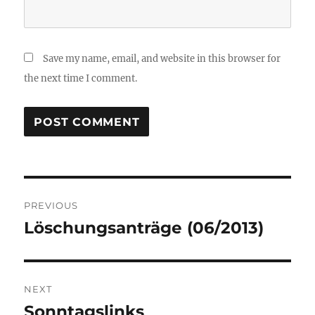
Save my name, email, and website in this browser for
the next time I comment.
Post
PREVIOUS
navigation
Löschungsanträge (06/2013)
Previous
post:
NEXT
Sonntagslinks
Next