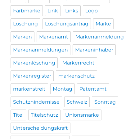
Farbmarke
Link
Links
Logo
Löschung
Löschungsantrag
Marke
Marken
Markenamt
Markenanmeldung
Markenanmeldungen
Markeninhaber
Markenlöschung
Markenrecht
Markenregister
markenschutz
markenstreit
Montag
Patentamt
Schutzhindernisse
Schweiz
Sonntag
Titel
Titelschutz
Unionsmarke
Unterscheidungskraft