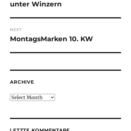
post:
unter Winzern
NEXT
MontagsMarken 10. KW
Next
post:
ARCHIVE
Archive
LETZTE KOMMENTARE