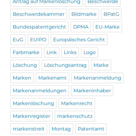
Antrag auf Markenlöschung
Beschwerde
Beschwerdekammer
Bildmarke
BPatG
Bundespatentgericht
DPMA
EU-Marke
EuG
EUIPO
Europäisches Gericht
Farbmarke
Link
Links
Logo
Löschung
Löschungsantrag
Marke
Marken
Markenamt
Markenanmeldung
Markenanmeldungen
Markeninhaber
Markenlöschung
Markenrecht
Markenregister
markenschutz
markenstreit
Montag
Patentamt