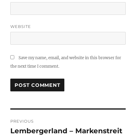
WEBSITE
Save my name, email, and website in this browser for
the next time I comment.
Post
PREVIOUS
navigation
Lembergerland – Markenstreit
Previous