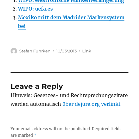
WIPO: elektronische Markenverlängerung
WIPO: uefa.es
Mexiko tritt dem Madrider Markensystem
bei
Author
Posted
Categories
Stefan Fuhrken
10/03/2013
Link
on
Leave a Reply
Hinweis: Gesetzes- und Rechtsprechungszitate
werden automatisch
über dejure.org verlinkt
Your email address will not be published.
Required fields
are marked
*