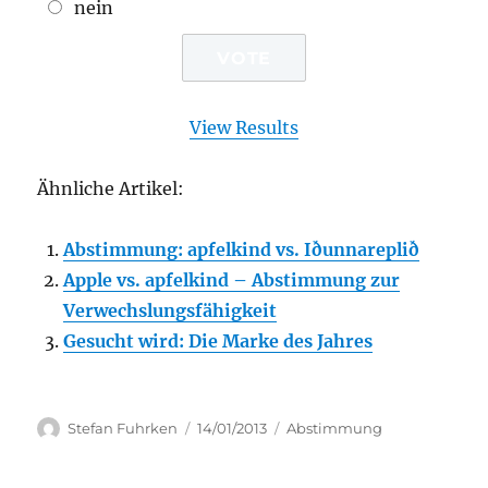
nein
View Results
Ähnliche Artikel:
Abstimmung: apfelkind vs. Iðunnareplið
Apple vs. apfelkind – Abstimmung zur
Verwechslungsfähigkeit
Gesucht wird: Die Marke des Jahres
Author
Posted
Categories
Stefan Fuhrken
14/01/2013
Abstimmung
on