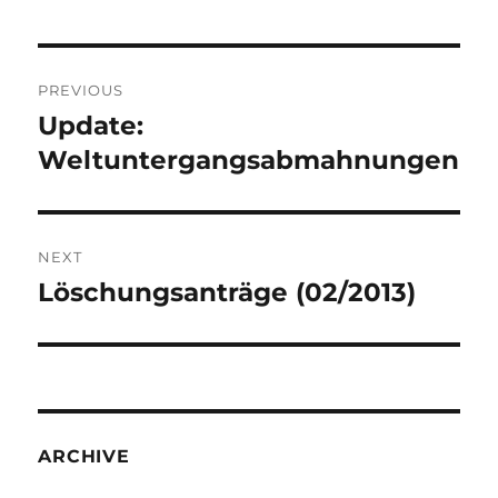
Post
PREVIOUS
navigation
Update:
Previous
post:
Weltuntergangsabmahnungen
NEXT
Löschungsanträge (02/2013)
Next
post:
ARCHIVE