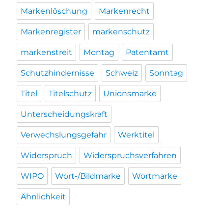
Markenlöschung
Markenrecht
Markenregister
markenschutz
markenstreit
Montag
Patentamt
Schutzhindernisse
Schweiz
Sonntag
Titel
Titelschutz
Unionsmarke
Unterscheidungskraft
Verwechslungsgefahr
Werktitel
Widerspruch
Widerspruchsverfahren
WIPO
Wort-/Bildmarke
Wortmarke
Ähnlichkeit