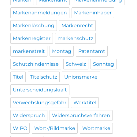
Markenanmeldungen
Markeninhaber
Markenlöschung
Markenrecht
Markenregister
markenschutz
markenstreit
Montag
Patentamt
Schutzhindernisse
Schweiz
Sonntag
Titel
Titelschutz
Unionsmarke
Unterscheidungskraft
Verwechslungsgefahr
Werktitel
Widerspruch
Widerspruchsverfahren
WIPO
Wort-/Bildmarke
Wortmarke