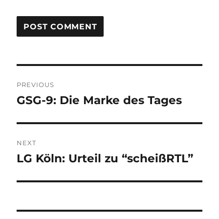
Post
PREVIOUS
navigation
GSG-9: Die Marke des Tages
Previous
post:
NEXT
LG Köln: Urteil zu “scheißRTL”
Next
post: