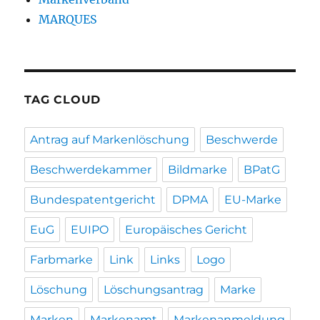
MARQUES
TAG CLOUD
Antrag auf Markenlöschung
Beschwerde
Beschwerdekammer
Bildmarke
BPatG
Bundespatentgericht
DPMA
EU-Marke
EuG
EUIPO
Europäisches Gericht
Farbmarke
Link
Links
Logo
Löschung
Löschungsantrag
Marke
Marken
Markenamt
Markenanmeldung