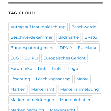
TAG CLOUD
Antrag auf Markenlöschung
Beschwerde
Beschwerdekammer
Bildmarke
BPatG
Bundespatentgericht
DPMA
EU-Marke
EuG
EUIPO
Europäisches Gericht
Farbmarke
Link
Links
Logo
Löschung
Löschungsantrag
Marke
Marken
Markenamt
Markenanmeldung
Markenanmeldungen
Markeninhaber
Markenlöschung
Markenrecht