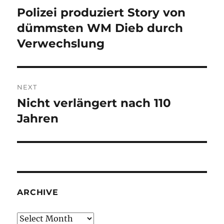
navigation
Polizei produziert Story von
Previous
post:
dümmsten WM Dieb durch
Verwechslung
NEXT
Nicht verlängert nach 110
Next
post:
Jahren
ARCHIVE
Archive