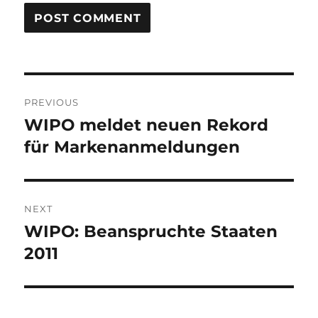
Post
PREVIOUS
navigation
WIPO meldet neuen Rekord
Previous
post:
für Markenanmeldungen
NEXT
WIPO: Beanspruchte Staaten
Next
post:
2011