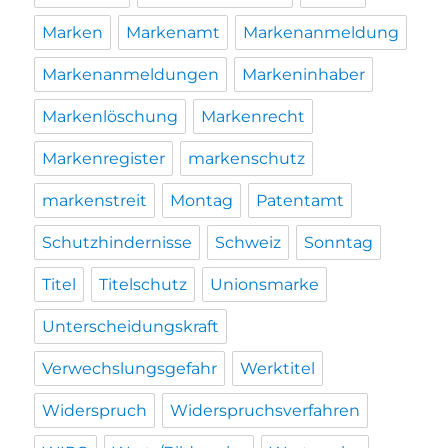
Marken
Markenamt
Markenanmeldung
Markenanmeldungen
Markeninhaber
Markenlöschung
Markenrecht
Markenregister
markenschutz
markenstreit
Montag
Patentamt
Schutzhindernisse
Schweiz
Sonntag
Titel
Titelschutz
Unionsmarke
Unterscheidungskraft
Verwechslungsgefahr
Werktitel
Widerspruch
Widerspruchsverfahren