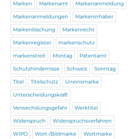
Marken
Markenamt
Markenanmeldung
Markenanmeldungen
Markeninhaber
Markenlöschung
Markenrecht
Markenregister
markenschutz
markenstreit
Montag
Patentamt
Schutzhindernisse
Schweiz
Sonntag
Titel
Titelschutz
Unionsmarke
Unterscheidungskraft
Verwechslungsgefahr
Werktitel
Widerspruch
Widerspruchsverfahren
WIPO
Wort-/Bildmarke
Wortmarke