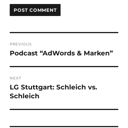
Post
PREVIOUS
navigation
Podcast “AdWords & Marken”
Previous
post:
NEXT
LG Stuttgart: Schleich vs.
Next
post:
Schleich