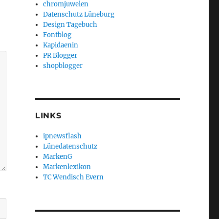
chromjuwelen
Datenschutz Lüneburg
Design Tagebuch
Fontblog
Kapidaenin
PR Blogger
shopblogger
LINKS
ipnewsflash
Lünedatenschutz
MarkenG
Markenlexikon
TC Wendisch Evern