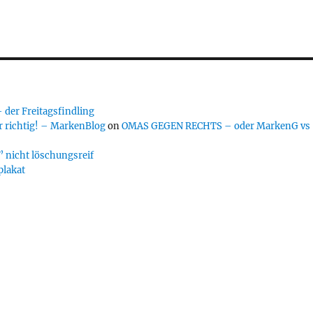
er Freitagsfindling
 richtig! – MarkenBlog
on
OMAS GEGEN RECHTS – oder MarkenG vs
 nicht löschungsreif
plakat