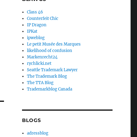
Class 46
Counterfeit Chic
IP Dragon
IPKat
ipweblog
Le petit Musée des Marques
likelihood of confusion
Markenrecht24
rychlicki.net
Seattle Trademark Lawyer
The Trademark Blog
The TTA Blog
Trademarkblog Canada
BLOGS
adressblog