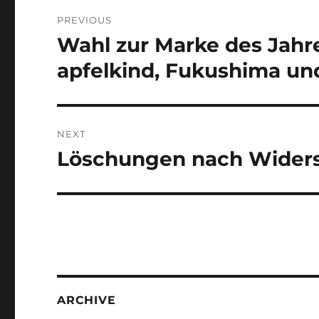
Post
PREVIOUS
navigation
Wahl zur Marke des Jahr
Previous
post:
apfelkind, Fukushima u
NEXT
Löschungen nach Widers
Next
post:
ARCHIVE