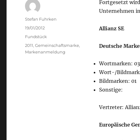
Fortgesetzt wir
Unternehmen im 
Author
Stefan Fuhrken
Posted
19/01/2012
Allianz SE
on
Categories
Fundstück
Tags
2011
,
Gemeinschaftsmarke
,
Deutsche Marke
Markenanmeldung
Wortmarken: 03
Wort-/Bildmark
Bildmarken: 01
Sonstige:
Vertreter: Allia
Europäische Ge