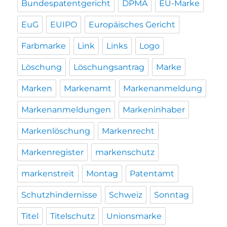
Bundespatentgericht
DPMA
EU-Marke
EuG
EUIPO
Europäisches Gericht
Farbmarke
Link
Links
Logo
Löschung
Löschungsantrag
Marke
Marken
Markenamt
Markenanmeldung
Markenanmeldungen
Markeninhaber
Markenlöschung
Markenrecht
Markenregister
markenschutz
markenstreit
Montag
Patentamt
Schutzhindernisse
Schweiz
Sonntag
Titel
Titelschutz
Unionsmarke