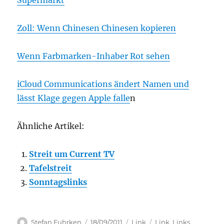
Supermarkt
Zoll: Wenn Chinesen Chinesen kopieren
Wenn Farbmarken-Inhaber Rot sehen
iCloud Communications ändert Namen und
lässt Klage gegen Apple falle
n
Ähnliche Artikel:
Streit um Current TV
Tafelstreit
Sonntagslinks
Author
Posted
Categories
Tags
Stefan Fuhrken
18/09/2011
Link
Link
,
Links
,