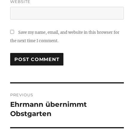
WEBSITE
Save my name, email, and website in this browser for
the next time I comment.
Post
PREVIOUS
navigation
Ehrmann übernimmt
Previous
post:
Obstgarten