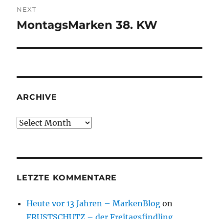
NEXT
MontagsMarken 38. KW
Next
post:
ARCHIVE
Archive
LETZTE KOMMENTARE
Heute vor 13 Jahren – MarkenBlog
on
FRUSTSCHUTZ – der Freitagsfindling