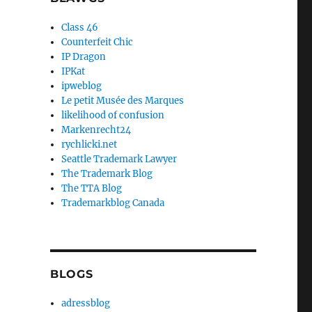
Class 46
Counterfeit Chic
IP Dragon
IPKat
ipweblog
Le petit Musée des Marques
likelihood of confusion
Markenrecht24
rychlicki.net
Seattle Trademark Lawyer
The Trademark Blog
The TTA Blog
Trademarkblog Canada
BLOGS
adressblog