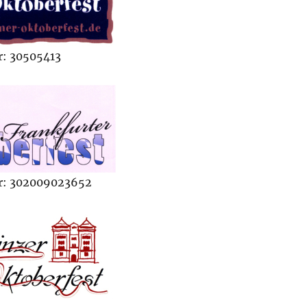
: 30505413
r: 302009023652