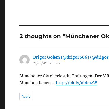
2 thoughts on “Münchener Okt
Drigor Golem (@drigor666) (@drigo
22/07/2011 at 11:02
Münchener Oktoberfest in Thüringen: Der Mün
München bauen …
http://bit.ly/nbbo2W
Reply