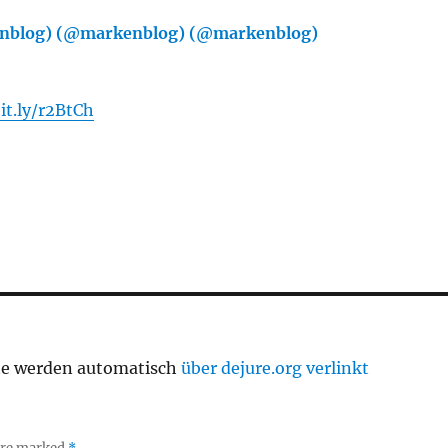
nblog) (@markenblog) (@markenblog)
says:
it.ly/r2BtCh
te werden automatisch
über dejure.org verlinkt