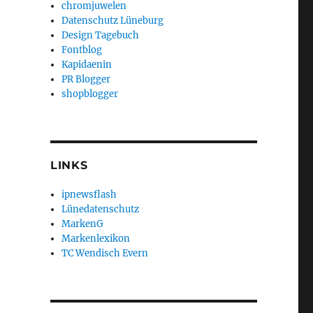
chromjuwelen
Datenschutz Lüneburg
Design Tagebuch
Fontblog
Kapidaenin
PR Blogger
shopblogger
LINKS
ipnewsflash
Lünedatenschutz
MarkenG
Markenlexikon
TC Wendisch Evern