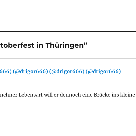
oberfest in Thüringen”
r666) (@drigor666) (@drigor666) (@drigor666)
says:
chner Lebensart will er dennoch eine Brücke ins kleine