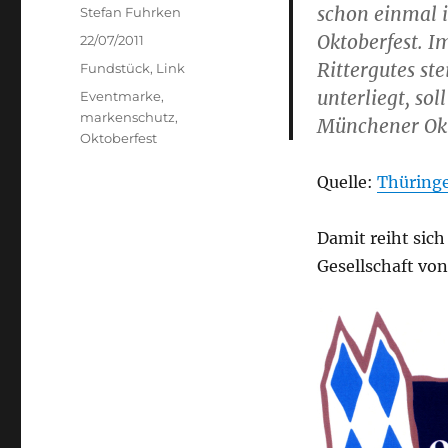
schon einmal i
Author
Stefan Fuhrken
Oktoberfest. I
Posted
22/07/2011
on
Rittergutes st
Categories
Fundstück
,
Link
unterliegt, sol
Tags
Eventmarke
,
markenschutz
,
Münchener Okt
Oktoberfest
Quelle:
Thüringe
Damit reiht sich
Gesellschaft vo