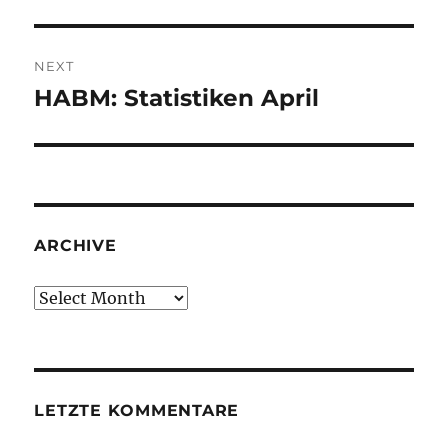
NEXT
HABM: Statistiken April
Next
post:
ARCHIVE
Archive
LETZTE KOMMENTARE