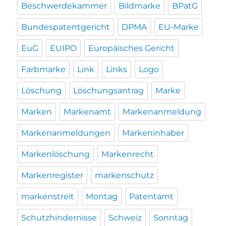
Beschwerdekammer
Bildmarke
BPatG
Bundespatentgericht
DPMA
EU-Marke
EuG
EUIPO
Europäisches Gericht
Farbmarke
Link
Links
Logo
Löschung
Löschungsantrag
Marke
Marken
Markenamt
Markenanmeldung
Markenanmeldungen
Markeninhaber
Markenlöschung
Markenrecht
Markenregister
markenschutz
markenstreit
Montag
Patentamt
Schutzhindernisse
Schweiz
Sonntag