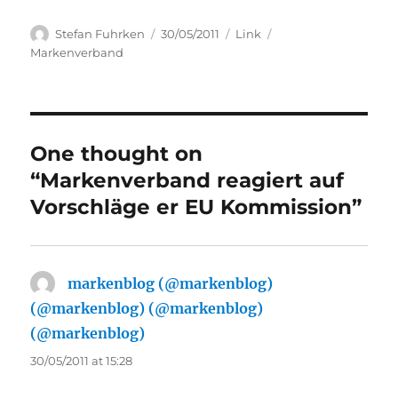
Author
Posted
Categories
Tags
Stefan Fuhrken
30/05/2011
Link
on
Markenverband
One thought on
“Markenverband reagiert auf
Vorschläge er EU Kommission”
markenblog (@markenblog)
(@markenblog) (@markenblog)
(@markenblog)
says:
30/05/2011 at 15:28