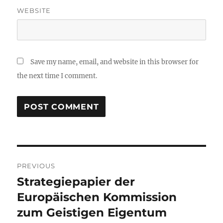
WEBSITE
Save my name, email, and website in this browser for
the next time I comment.
Post
PREVIOUS
navigation
Strategiepapier der
Previous
post:
Europäischen Kommission
zum Geistigen Eigentum