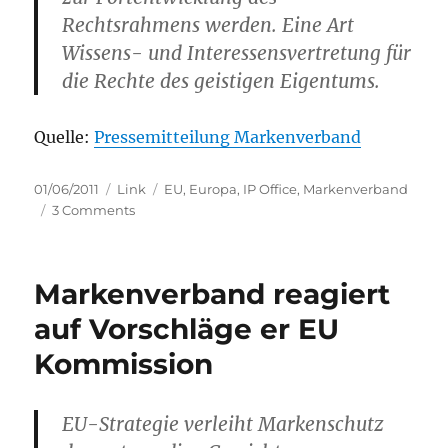
Rechtsrahmens werden. Eine Art
Wissens- und Interessensvertretung für
die Rechte des geistigen Eigentums.
Quelle:
Pressemitteilung Markenverband
Posted
Categories
Tags
01/06/2011
Link
EU
,
Europa
,
IP Office
,
Markenverband
on
on
3 Comments
Markenverband:
Europa
benötigt
Markenverband reagiert
eine
Behörde
auf Vorschläge er EU
für
Kommission
geistiges
Eigentum
EU-Strategie verleiht Markenschutz