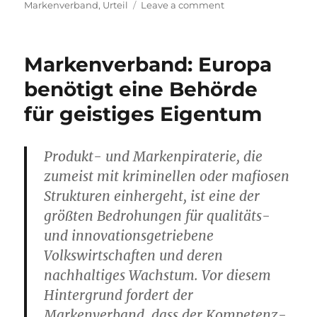
on
on
Markenverband
,
Urteil
Leave a comment
Markenverband
zum
EuGH
Markenverband: Europa
Urteil
L’Oréal
benötigt eine Behörde
vs.
für geistiges Eigentum
eBay
Produkt- und Markenpiraterie, die
zumeist mit kriminellen oder mafiosen
Strukturen einhergeht, ist eine der
größten Bedrohungen für qualitäts-
und innovationsgetriebene
Volkswirtschaften und deren
nachhaltiges Wachstum. Vor diesem
Hintergrund fordert der
Markenverband, dass der Kompetenz-