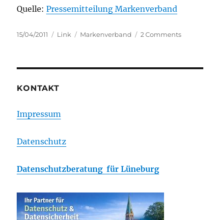
Quelle:
Pressemitteilung Markenverband
Posted
Categories
Tags
on
15/04/2011
Link
Markenverband
2 Comments
on
EU-
Kommissio
darf
Markenschu
nicht
KONTAKT
zur
Nebensach
Impressum
machen
Datenschutz
Datenschutzberatung für Lüneburg