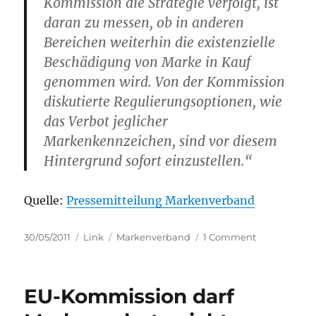
Kommission die Strategie verfolgt, ist
daran zu messen, ob in anderen
Bereichen weiterhin die existenzielle
Beschädigung von Marke in Kauf
genommen wird. Von der Kommission
diskutierte Regulierungsoptionen, wie
das Verbot jeglicher
Markenkennzeichen, sind vor diesem
Hintergrund sofort einzustellen.“
Quelle:
Pressemitteilung Markenverband
Posted
Categories
Tags
on
30/05/2011
Link
Markenverband
1 Comment
on
Markenverb
reagiert
auf
EU-Kommission darf
Vorschläge
er