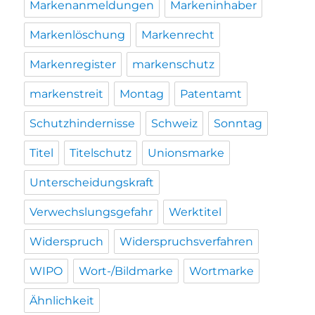
Markenanmeldungen
Markeninhaber
Markenlöschung
Markenrecht
Markenregister
markenschutz
markenstreit
Montag
Patentamt
Schutzhindernisse
Schweiz
Sonntag
Titel
Titelschutz
Unionsmarke
Unterscheidungskraft
Verwechslungsgefahr
Werktitel
Widerspruch
Widerspruchsverfahren
WIPO
Wort-/Bildmarke
Wortmarke
Ähnlichkeit