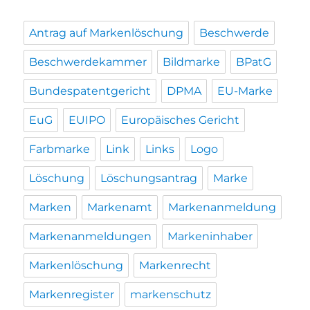
Antrag auf Markenlöschung
Beschwerde
Beschwerdekammer
Bildmarke
BPatG
Bundespatentgericht
DPMA
EU-Marke
EuG
EUIPO
Europäisches Gericht
Farbmarke
Link
Links
Logo
Löschung
Löschungsantrag
Marke
Marken
Markenamt
Markenanmeldung
Markenanmeldungen
Markeninhaber
Markenlöschung
Markenrecht
Markenregister
markenschutz