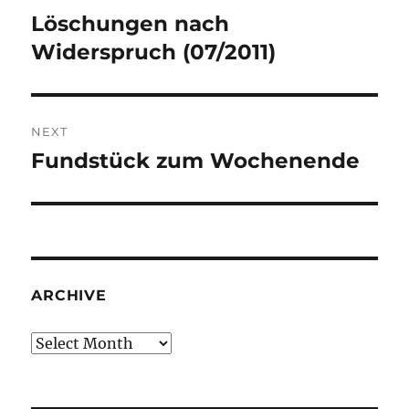
navigation
Löschungen nach
Previous
post:
Widerspruch (07/2011)
NEXT
Fundstück zum Wochenende
Next
post:
ARCHIVE
Archive