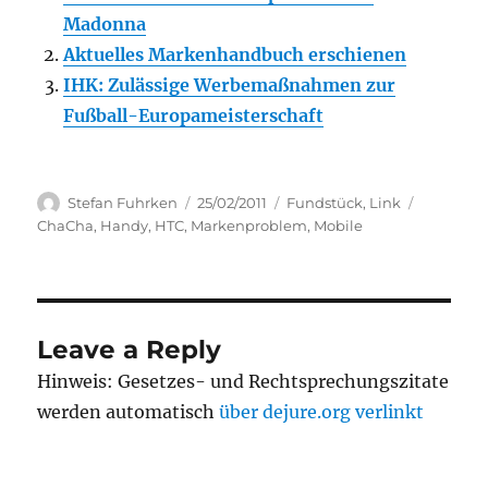
Madonna
Aktuelles Markenhandbuch erschienen
IHK: Zulässige Werbemaßnahmen zur
Fußball-Europameisterschaft
Author
Posted
Categories
Tags
Stefan Fuhrken
25/02/2011
Fundstück
,
Link
on
ChaCha
,
Handy
,
HTC
,
Markenproblem
,
Mobile
Leave a Reply
Hinweis: Gesetzes- und Rechtsprechungszitate
werden automatisch
über dejure.org verlinkt