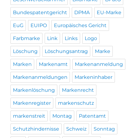
Bundespatentgericht
DPMA
EU-Marke
EuG
EUIPO
Europäisches Gericht
Farbmarke
Link
Links
Logo
Löschung
Löschungsantrag
Marke
Marken
Markenamt
Markenanmeldung
Markenanmeldungen
Markeninhaber
Markenlöschung
Markenrecht
Markenregister
markenschutz
markenstreit
Montag
Patentamt
Schutzhindernisse
Schweiz
Sonntag