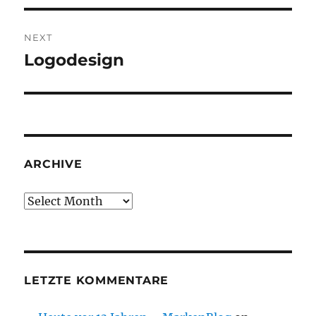
NEXT
Logodesign
Next
post:
ARCHIVE
Archive
LETZTE KOMMENTARE