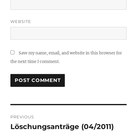
WEBSITE
Save my name, email, and website in this browser for
the next time I comment.
Post
PREVIOUS
navigation
Löschungsanträge (04/2011)
Previous
post: