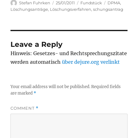
Author
Posted
Categories
Tags
Stefan Fuhrken
25/01/2011
Fundstück
DPMA
,
on
Löschungsanträge
,
Löschungsverfahren
,
schungsantrag
Leave a Reply
Hinweis: Gesetzes- und Rechtsprechungszitate
werden automatisch
über dejure.org verlinkt
Your email address will not be published.
Required fields
are marked
*
COMMENT
*