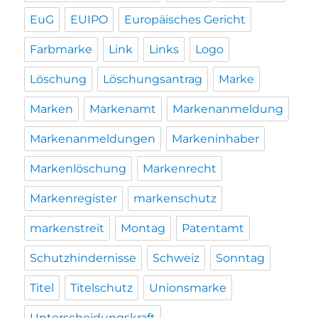
EuG
EUIPO
Europäisches Gericht
Farbmarke
Link
Links
Logo
Löschung
Löschungsantrag
Marke
Marken
Markenamt
Markenanmeldung
Markenanmeldungen
Markeninhaber
Markenlöschung
Markenrecht
Markenregister
markenschutz
markenstreit
Montag
Patentamt
Schutzhindernisse
Schweiz
Sonntag
Titel
Titelschutz
Unionsmarke
Unterscheidungskraft