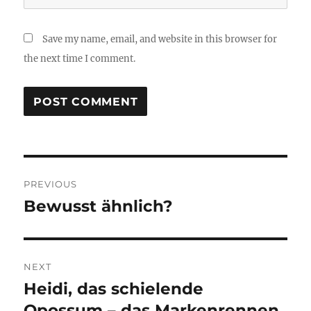
Save my name, email, and website in this browser for
the next time I comment.
Post
PREVIOUS
navigation
Bewusst ähnlich?
Previous
post:
NEXT
Heidi, das schielende
Next
post:
Opossum – das Markenrennen