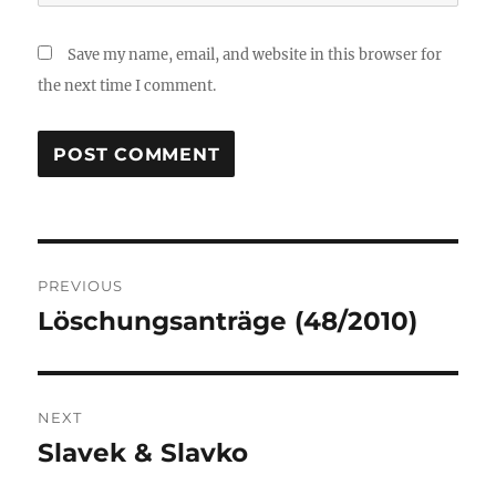
Save my name, email, and website in this browser for
the next time I comment.
Post
PREVIOUS
navigation
Löschungsanträge (48/2010)
Previous
post:
NEXT
Slavek & Slavko
Next
post: