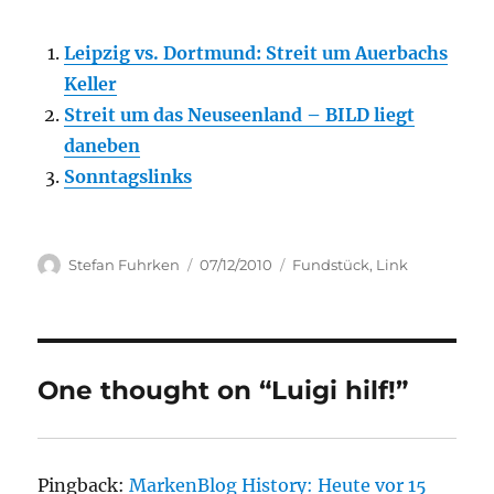
Leipzig vs. Dortmund: Streit um Auerbachs
Keller
Streit um das Neuseenland – BILD liegt
daneben
Sonntagslinks
Author
Posted
Categories
Stefan Fuhrken
07/12/2010
Fundstück
,
Link
on
One thought on “Luigi hilf!”
Pingback:
MarkenBlog History: Heute vor 15