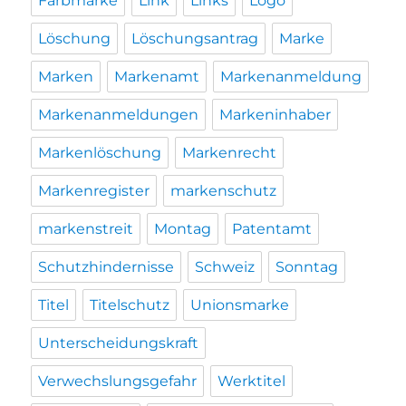
Farbmarke
Link
Links
Logo
Löschung
Löschungsantrag
Marke
Marken
Markenamt
Markenanmeldung
Markenanmeldungen
Markeninhaber
Markenlöschung
Markenrecht
Markenregister
markenschutz
markenstreit
Montag
Patentamt
Schutzhindernisse
Schweiz
Sonntag
Titel
Titelschutz
Unionsmarke
Unterscheidungskraft
Verwechslungsgefahr
Werktitel