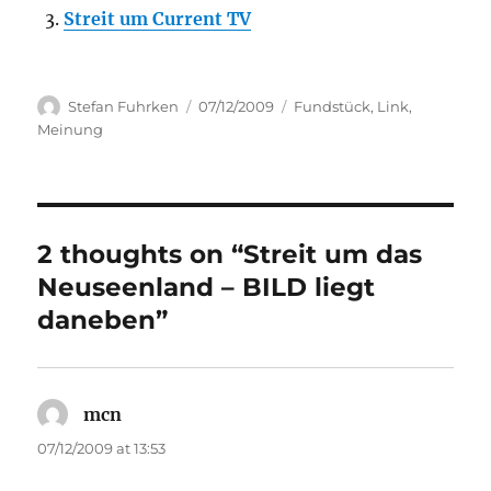
Streit um Current TV
Author
Posted
Categories
Stefan Fuhrken
07/12/2009
Fundstück
,
Link
,
on
Meinung
2 thoughts on “Streit um das
Neuseenland – BILD liegt
daneben”
mcn
says:
07/12/2009 at 13:53