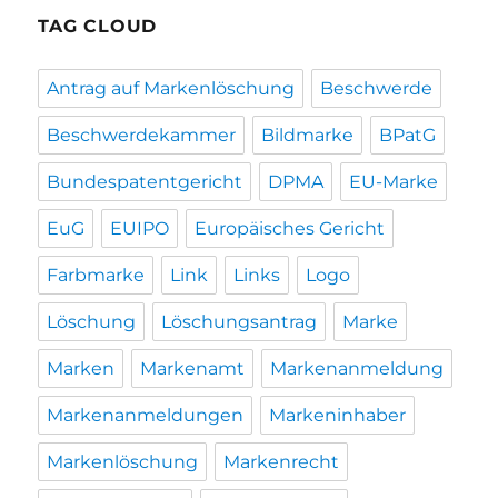
TAG CLOUD
Antrag auf Markenlöschung
Beschwerde
Beschwerdekammer
Bildmarke
BPatG
Bundespatentgericht
DPMA
EU-Marke
EuG
EUIPO
Europäisches Gericht
Farbmarke
Link
Links
Logo
Löschung
Löschungsantrag
Marke
Marken
Markenamt
Markenanmeldung
Markenanmeldungen
Markeninhaber
Markenlöschung
Markenrecht