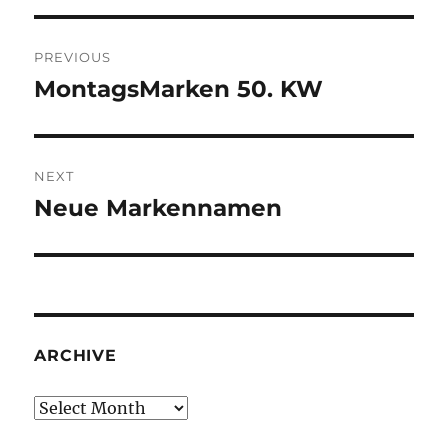
Post
PREVIOUS
navigation
MontagsMarken 50. KW
Previous
post:
NEXT
Neue Markennamen
Next
post:
ARCHIVE
Archive