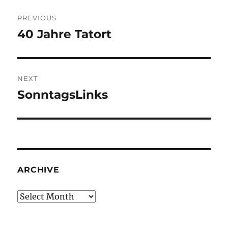
Post
PREVIOUS
navigation
40 Jahre Tatort
Previous
post:
NEXT
SonntagsLinks
Next
post:
ARCHIVE
Archive