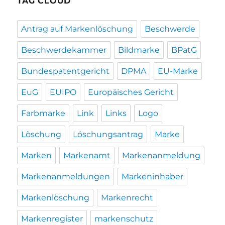
TAG CLOUD
Antrag auf Markenlöschung
Beschwerde
Beschwerdekammer
Bildmarke
BPatG
Bundespatentgericht
DPMA
EU-Marke
EuG
EUIPO
Europäisches Gericht
Farbmarke
Link
Links
Logo
Löschung
Löschungsantrag
Marke
Marken
Markenamt
Markenanmeldung
Markenanmeldungen
Markeninhaber
Markenlöschung
Markenrecht
Markenregister
markenschutz