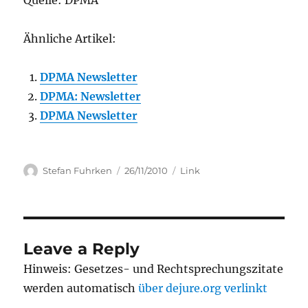
Quelle: DPMA
Ähnliche Artikel:
DPMA Newsletter
DPMA: Newsletter
DPMA Newsletter
Author
Posted
Categories
Stefan Fuhrken
26/11/2010
Link
on
Leave a Reply
Hinweis: Gesetzes- und Rechtsprechungszitate
werden automatisch
über dejure.org verlinkt