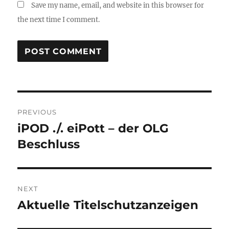
Save my name, email, and website in this browser for
the next time I comment.
Post
PREVIOUS
navigation
iPOD ./. eiPott – der OLG
Previous
post:
Beschluss
NEXT
Aktuelle Titelschutzanzeigen
Next
post: