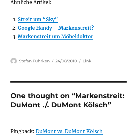
Ähnliche Artikel:
Streit um “Sky”
Google Handy – Markenstreit?
Markenstreit um Möbeldoktor
Author
Posted
Categories
Stefan Fuhrken
24/08/2010
Link
on
One thought on “Markenstreit:
DuMont ./. DuMont Kölsch”
Pingback:
DuMont vs. DuMont Kölsch