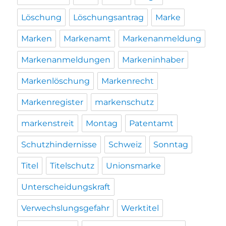
Löschung
Löschungsantrag
Marke
Marken
Markenamt
Markenanmeldung
Markenanmeldungen
Markeninhaber
Markenlöschung
Markenrecht
Markenregister
markenschutz
markenstreit
Montag
Patentamt
Schutzhindernisse
Schweiz
Sonntag
Titel
Titelschutz
Unionsmarke
Unterscheidungskraft
Verwechslungsgefahr
Werktitel