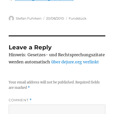
Author
Posted
Categories
Stefan Fuhrken
20/08/2010
Fundstück
on
Leave a Reply
Hinweis: Gesetzes- und Rechtsprechungszitate
werden automatisch
über dejure.org verlinkt
Your email address will not be published.
Required fields
are marked
*
COMMENT
*