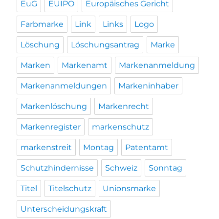
EuG
EUIPO
Europäisches Gericht
Farbmarke
Link
Links
Logo
Löschung
Löschungsantrag
Marke
Marken
Markenamt
Markenanmeldung
Markenanmeldungen
Markeninhaber
Markenlöschung
Markenrecht
Markenregister
markenschutz
markenstreit
Montag
Patentamt
Schutzhindernisse
Schweiz
Sonntag
Titel
Titelschutz
Unionsmarke
Unterscheidungskraft