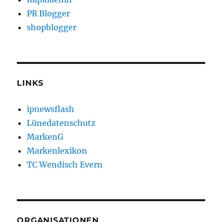
PR Blogger
shopblogger
LINKS
ipnewsflash
Lünedatenschutz
MarkenG
Markenlexikon
TC Wendisch Evern
ORGANISATIONEN