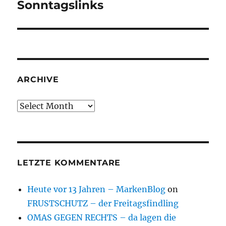
Sonntagslinks
Next
post:
ARCHIVE
Archive
LETZTE KOMMENTARE
Heute vor 13 Jahren – MarkenBlog
on
FRUSTSCHUTZ – der Freitagsfindling
OMAS GEGEN RECHTS – da lagen die