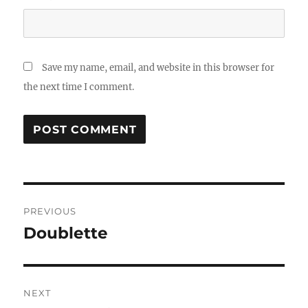
Save my name, email, and website in this browser for
the next time I comment.
Post
PREVIOUS
navigation
Doublette
Previous
post:
NEXT