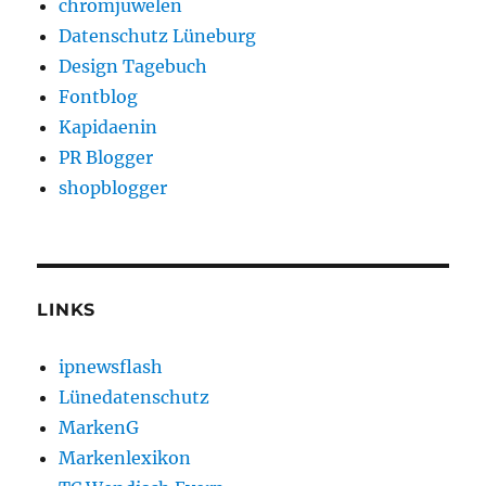
chromjuwelen
Datenschutz Lüneburg
Design Tagebuch
Fontblog
Kapidaenin
PR Blogger
shopblogger
LINKS
ipnewsflash
Lünedatenschutz
MarkenG
Markenlexikon