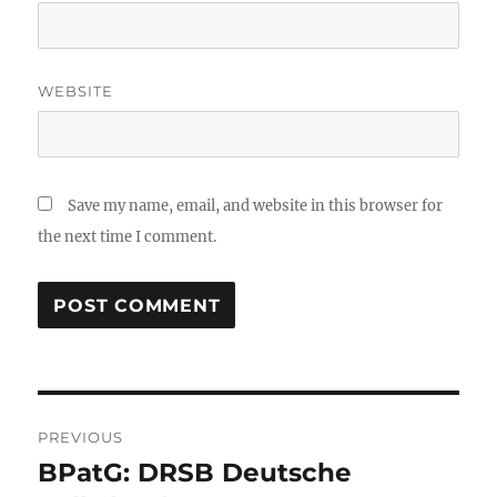
WEBSITE
Save my name, email, and website in this browser for
the next time I comment.
Post
PREVIOUS
navigation
BPatG: DRSB Deutsche
Previous