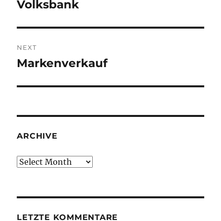
post:
Volksbank
NEXT
Markenverkauf
Next
post:
ARCHIVE
Archive
LETZTE KOMMENTARE