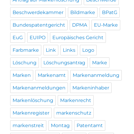
Beschwerdekammer
Bildmarke
BPatG
Bundespatentgericht
DPMA
EU-Marke
EuG
EUIPO
Europäisches Gericht
Farbmarke
Link
Links
Logo
Löschung
Löschungsantrag
Marke
Marken
Markenamt
Markenanmeldung
Markenanmeldungen
Markeninhaber
Markenlöschung
Markenrecht
Markenregister
markenschutz
markenstreit
Montag
Patentamt