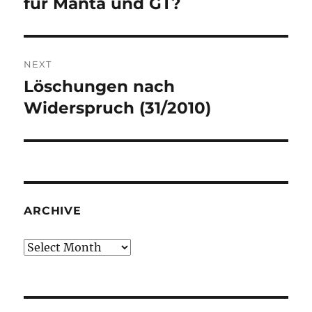
für Manta und GT?
NEXT
Löschungen nach
Next
post:
Widerspruch (31/2010)
ARCHIVE
Archive