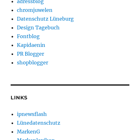
adressblog
chromjuwelen
Datenschutz Lüneburg
Design Tagebuch
Fontblog
Kapidaenin
PR Blogger
shopblogger
LINKS
ipnewsflash
Lünedatenschutz
MarkenG