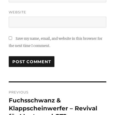
WEBSITE
Save my name, email, and website in this browser for
the next time I comment.
Post
PREVIOUS
navigation
Fuchsschwanz &
Previous
post:
Klappscheinwerfer – Revival