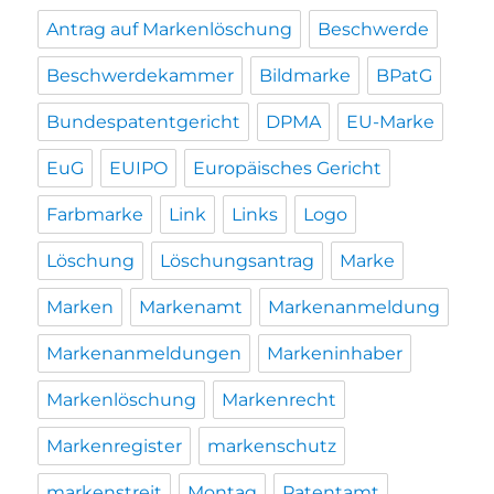
Antrag auf Markenlöschung
Beschwerde
Beschwerdekammer
Bildmarke
BPatG
Bundespatentgericht
DPMA
EU-Marke
EuG
EUIPO
Europäisches Gericht
Farbmarke
Link
Links
Logo
Löschung
Löschungsantrag
Marke
Marken
Markenamt
Markenanmeldung
Markenanmeldungen
Markeninhaber
Markenlöschung
Markenrecht
Markenregister
markenschutz
markenstreit
Montag
Patentamt