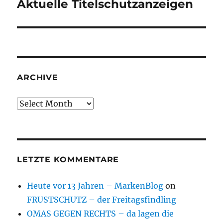
Aktuelle Titelschutzanzeigen
Next
post:
ARCHIVE
Archive
LETZTE KOMMENTARE
Heute vor 13 Jahren – MarkenBlog
on
FRUSTSCHUTZ – der Freitagsfindling
OMAS GEGEN RECHTS – da lagen die