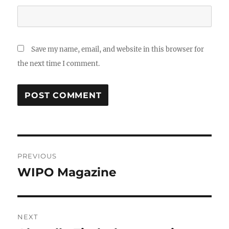
Save my name, email, and website in this browser for
the next time I comment.
Post
PREVIOUS
navigation
WIPO Magazine
Previous
post:
NEXT