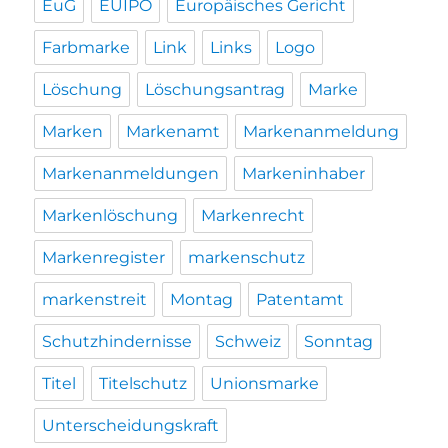
EuG
EUIPO
Europäisches Gericht
Farbmarke
Link
Links
Logo
Löschung
Löschungsantrag
Marke
Marken
Markenamt
Markenanmeldung
Markenanmeldungen
Markeninhaber
Markenlöschung
Markenrecht
Markenregister
markenschutz
markenstreit
Montag
Patentamt
Schutzhindernisse
Schweiz
Sonntag
Titel
Titelschutz
Unionsmarke
Unterscheidungskraft