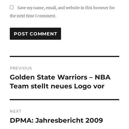
Save my name, email, and website in this browser for
the next time I comment.
Post
PREVIOUS
navigation
Golden State Warriors – NBA
Previous
post:
Team stellt neues Logo vor
NEXT
DPMA: Jahresbericht 2009
Next
post: