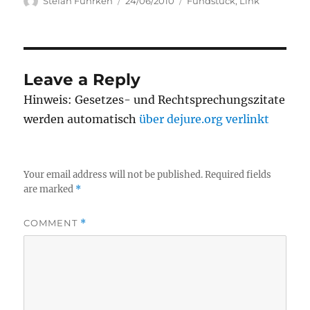
Author
Posted
Categories
Stefan Fuhrken
24/06/2010
Fundstück
,
Link
on
Leave a Reply
Hinweis: Gesetzes- und Rechtsprechungszitate
werden automatisch
über dejure.org verlinkt
Your email address will not be published.
Required fields
are marked
*
COMMENT
*