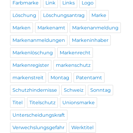
Farbmarke
Link
Links
Logo
Löschung
Löschungsantrag
Marke
Marken
Markenamt
Markenanmeldung
Markenanmeldungen
Markeninhaber
Markenlöschung
Markenrecht
Markenregister
markenschutz
markenstreit
Montag
Patentamt
Schutzhindernisse
Schweiz
Sonntag
Titel
Titelschutz
Unionsmarke
Unterscheidungskraft
Verwechslungsgefahr
Werktitel