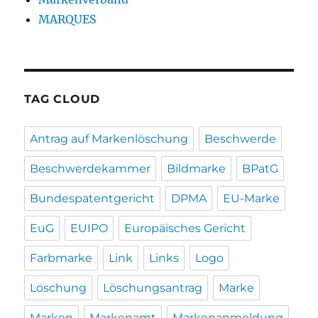
MARQUES
TAG CLOUD
Antrag auf Markenlöschung
Beschwerde
Beschwerdekammer
Bildmarke
BPatG
Bundespatentgericht
DPMA
EU-Marke
EuG
EUIPO
Europäisches Gericht
Farbmarke
Link
Links
Logo
Löschung
Löschungsantrag
Marke
Marken
Markenamt
Markenanmeldung