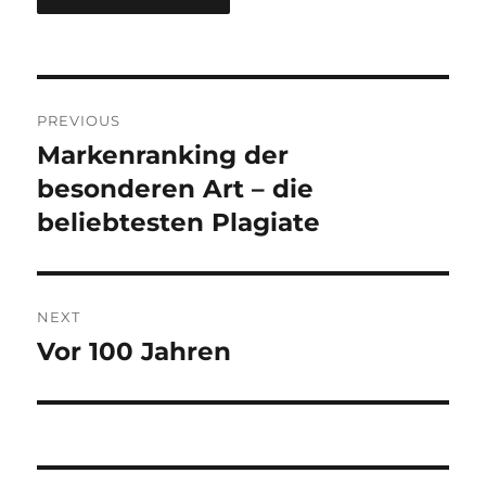
Post
PREVIOUS
navigation
Markenranking der
Previous
post:
besonderen Art – die
beliebtesten Plagiate
NEXT
Vor 100 Jahren
Next
post: