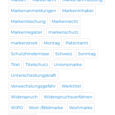
Markenanmeldungen
Markeninhaber
Markenlöschung
Markenrecht
Markenregister
markenschutz
markenstreit
Montag
Patentamt
Schutzhindernisse
Schweiz
Sonntag
Titel
Titelschutz
Unionsmarke
Unterscheidungskraft
Verwechslungsgefahr
Werktitel
Widerspruch
Widerspruchsverfahren
WIPO
Wort-/Bildmarke
Wortmarke