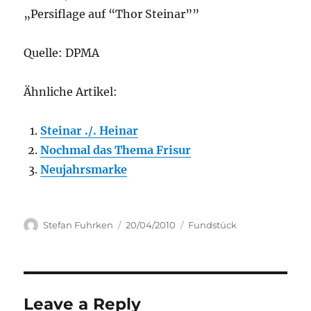
„Persiflage auf “Thor Steinar””
Quelle: DPMA
Ähnliche Artikel:
Steinar ./. Heinar
Nochmal das Thema Frisur
Neujahrsmarke
Author
Posted
Categories
Stefan Fuhrken
20/04/2010
Fundstück
on
Leave a Reply