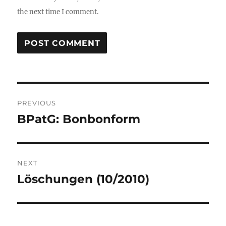
the next time I comment.
Post
PREVIOUS
navigation
BPatG: Bonbonform
Previous
post:
NEXT
Löschungen (10/2010)
Next
post: