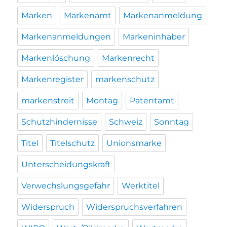
Marken
Markenamt
Markenanmeldung
Markenanmeldungen
Markeninhaber
Markenlöschung
Markenrecht
Markenregister
markenschutz
markenstreit
Montag
Patentamt
Schutzhindernisse
Schweiz
Sonntag
Titel
Titelschutz
Unionsmarke
Unterscheidungskraft
Verwechslungsgefahr
Werktitel
Widerspruch
Widerspruchsverfahren