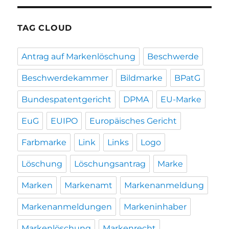
TAG CLOUD
Antrag auf Markenlöschung
Beschwerde
Beschwerdekammer
Bildmarke
BPatG
Bundespatentgericht
DPMA
EU-Marke
EuG
EUIPO
Europäisches Gericht
Farbmarke
Link
Links
Logo
Löschung
Löschungsantrag
Marke
Marken
Markenamt
Markenanmeldung
Markenanmeldungen
Markeninhaber
Markenlöschung
Markenrecht