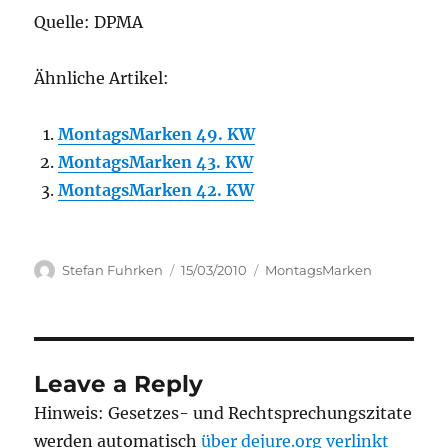
Quelle: DPMA
Ähnliche Artikel:
MontagsMarken 49. KW
MontagsMarken 43. KW
MontagsMarken 42. KW
Author
Posted
Categories
Stefan Fuhrken
15/03/2010
MontagsMarken
on
Leave a Reply
Hinweis: Gesetzes- und Rechtsprechungszitate
werden automatisch
über dejure.org verlinkt