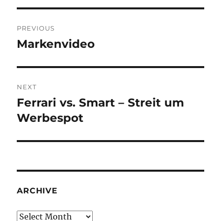
Post
PREVIOUS
navigation
Markenvideo
Previous
post:
NEXT
Ferrari vs. Smart – Streit um
Next
post:
Werbespot
ARCHIVE
Archive