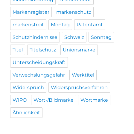
Markenregister
markenschutz
markenstreit
Montag
Patentamt
Schutzhindernisse
Schweiz
Sonntag
Titel
Titelschutz
Unionsmarke
Unterscheidungskraft
Verwechslungsgefahr
Werktitel
Widerspruch
Widerspruchsverfahren
WIPO
Wort-/Bildmarke
Wortmarke
Ähnlichkeit