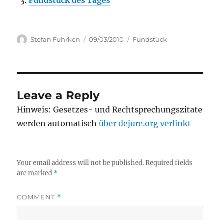
Fundstück des Tages
Author
Posted
Categories
Stefan Fuhrken
09/03/2010
Fundstück
on
Leave a Reply
Hinweis: Gesetzes- und Rechtsprechungszitate
werden automatisch
über dejure.org verlinkt
Your email address will not be published.
Required fields
are marked
*
COMMENT
*