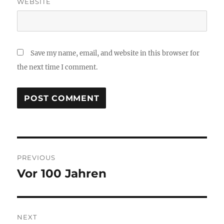
WEBSITE
Save my name, email, and website in this browser for
the next time I comment.
Post
PREVIOUS
navigation
Vor 100 Jahren
Previous
post:
NEXT