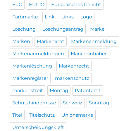
EuG
EUIPO
Europäisches Gericht
Farbmarke
Link
Links
Logo
Löschung
Löschungsantrag
Marke
Marken
Markenamt
Markenanmeldung
Markenanmeldungen
Markeninhaber
Markenlöschung
Markenrecht
Markenregister
markenschutz
markenstreit
Montag
Patentamt
Schutzhindernisse
Schweiz
Sonntag
Titel
Titelschutz
Unionsmarke
Unterscheidungskraft