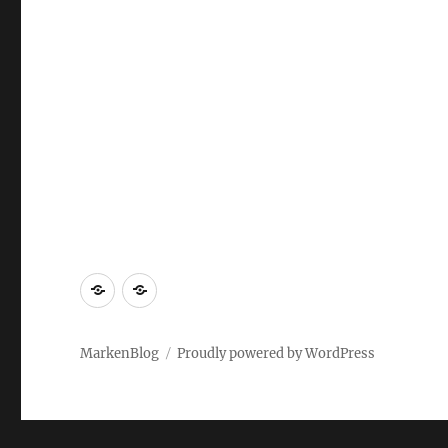
Markenrecherche
Gastbeiträge
MarkenBlog
Proudly powered by WordPress