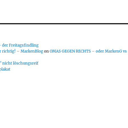
er Freitagsfindling
 richtig! – MarkenBlog
on
OMAS GEGEN RECHTS – oder MarkenG vs
 nicht löschungsreif
plakat