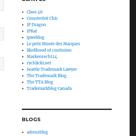
Class 46
Counterfeit Chic
IP Dragon
IPKat
ipweblog
Le petit Musée des Marques
likelihood of confusion
Markenrecht24
rychlicki.net
Seattle Trademark Lawyer
The Trademark Blog
The TTA Blog
Trademarkblog Canada
BLOGS
adressblog