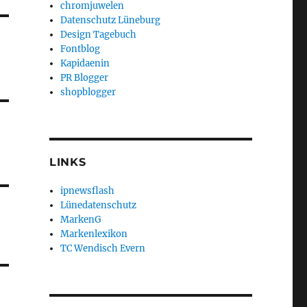
chromjuwelen
Datenschutz Lüneburg
Design Tagebuch
Fontblog
Kapidaenin
PR Blogger
shopblogger
LINKS
ipnewsflash
Lünedatenschutz
MarkenG
Markenlexikon
TC Wendisch Evern