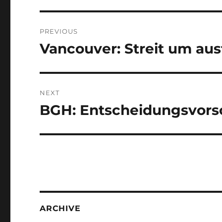
Post
PREVIOUS
navigation
Vancouver: Streit um aus
Previous
post:
NEXT
BGH: Entscheidungsvors
Next
post:
ARCHIVE