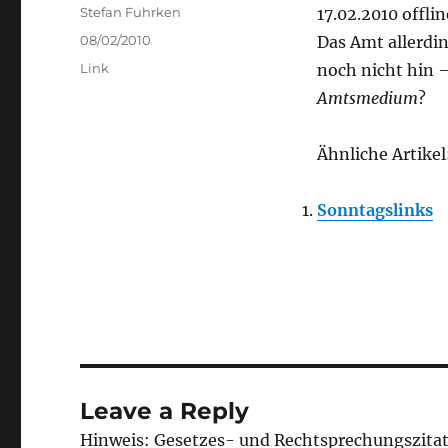
Author
Stefan Fuhrken
17.02.2010 offlin
Posted
08/02/2010
Das Amt allerdin
on
Categories
Link
noch nicht hin –
Amtsmedium
?
Ähnliche Artikel
Sonntagslinks
Leave a Reply
Hinweis: Gesetzes- und Rechtsprechungszita