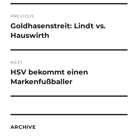
Post
PREVIOUS
navigation
Goldhasenstreit: Lindt vs.
Previous
post:
Hauswirth
NEXT
HSV bekommt einen
Next
post:
Markenfußballer
ARCHIVE