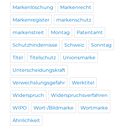
Markenlöschung
Markenrecht
Markenregister
markenschutz
markenstreit
Montag
Patentamt
Schutzhindernisse
Schweiz
Sonntag
Titel
Titelschutz
Unionsmarke
Unterscheidungskraft
Verwechslungsgefahr
Werktitel
Widerspruch
Widerspruchsverfahren
WIPO
Wort-/Bildmarke
Wortmarke
Ähnlichkeit