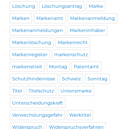
Löschung
Löschungsantrag
Marke
Marken
Markenamt
Markenanmeldung
Markenanmeldungen
Markeninhaber
Markenlöschung
Markenrecht
Markenregister
markenschutz
markenstreit
Montag
Patentamt
Schutzhindernisse
Schweiz
Sonntag
Titel
Titelschutz
Unionsmarke
Unterscheidungskraft
Verwechslungsgefahr
Werktitel
Widerspruch
Widerspruchsverfahren