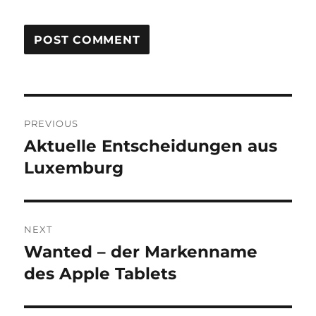
Post
PREVIOUS
navigation
Aktuelle Entscheidungen aus
Previous
post:
Luxemburg
NEXT
Wanted – der Markenname
Next
post:
des Apple Tablets