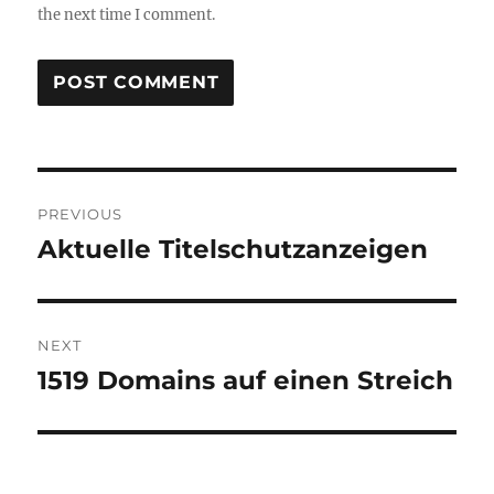
the next time I comment.
Post
PREVIOUS
navigation
Aktuelle Titelschutzanzeigen
Previous
post:
NEXT
1519 Domains auf einen Streich
Next
post: