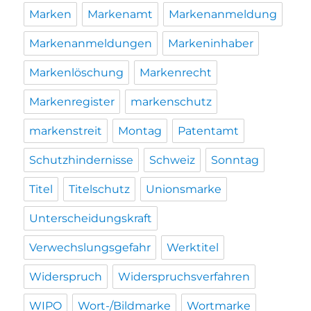
Marken
Markenamt
Markenanmeldung
Markenanmeldungen
Markeninhaber
Markenlöschung
Markenrecht
Markenregister
markenschutz
markenstreit
Montag
Patentamt
Schutzhindernisse
Schweiz
Sonntag
Titel
Titelschutz
Unionsmarke
Unterscheidungskraft
Verwechslungsgefahr
Werktitel
Widerspruch
Widerspruchsverfahren
WIPO
Wort-/Bildmarke
Wortmarke