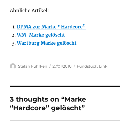
Ähnliche Artikel:
DPMA zur Marke “Hardcore”
WM-Marke gelöscht
Wartburg Marke gelöscht
Author
Posted
Categories
Stefan Fuhrken
27/01/2010
Fundstück
,
Link
on
3 thoughts on “Marke
“Hardcore” gelöscht”