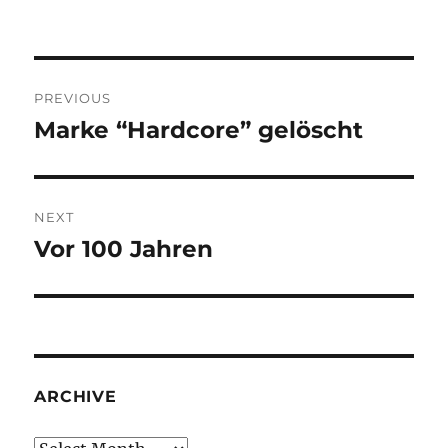
Post
PREVIOUS
navigation
Marke “Hardcore” gelöscht
Previous
post:
NEXT
Vor 100 Jahren
Next
post:
ARCHIVE