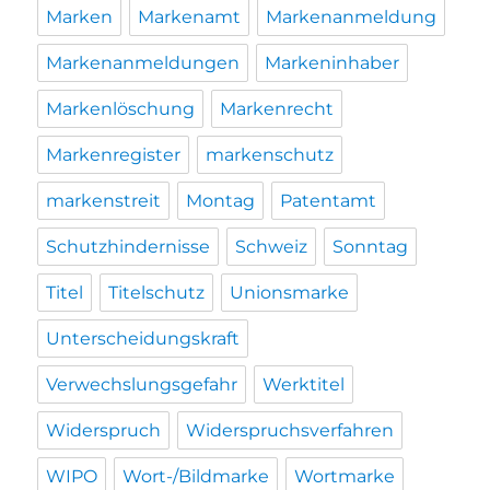
Marken
Markenamt
Markenanmeldung
Markenanmeldungen
Markeninhaber
Markenlöschung
Markenrecht
Markenregister
markenschutz
markenstreit
Montag
Patentamt
Schutzhindernisse
Schweiz
Sonntag
Titel
Titelschutz
Unionsmarke
Unterscheidungskraft
Verwechslungsgefahr
Werktitel
Widerspruch
Widerspruchsverfahren
WIPO
Wort-/Bildmarke
Wortmarke