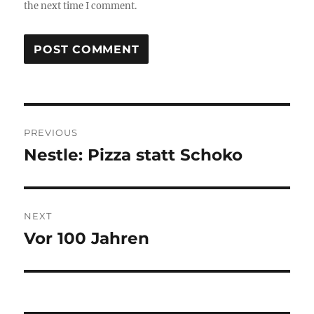
the next time I comment.
Post
PREVIOUS
navigation
Nestle: Pizza statt Schoko
Previous
post:
NEXT
Vor 100 Jahren
Next
post: